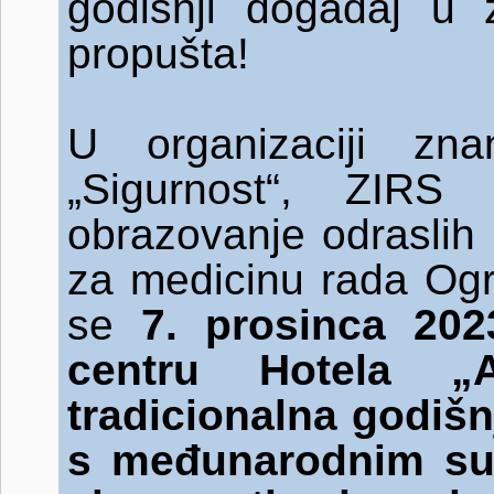
godišnji događaj u 
propušta!
U organizaciji zna
„Sigurnost“, ZIRS
obrazovanje odraslih
za medicinu rada Og
se
7. prosinca 20
centru Hotela „A
tradicionalna godišn
s međunarodnim su