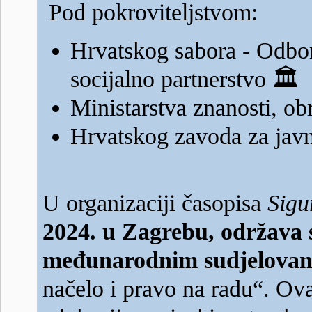
Pod pokroviteljstvom:
Hrvatskog sabora - Odbora
socijalno partnerstvo
🏛️
Ministarstva znanosti, o
Hrvatskog zavoda za jav
U organizaciji časopisa
Sigu
2024. u Zagrebu, održava s
međunarodnim sudjelova
načelo i pravo na radu“. Ova