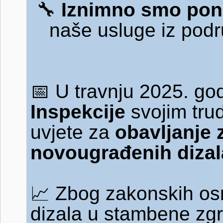
🔧
Iznimno smo pon
naše usluge iz pod
📅
U travnju 2025. god
Inspekcije
svojim tru
uvjete za
obavljanje 
novougrađenih dizal
📈
Zbog zakonskih osn
dizala u stambene zg