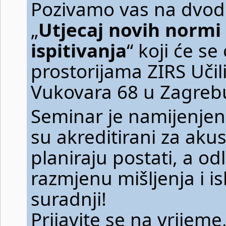
Pozivamo vas na dvod
„
Utjecaj novih normi 
ispitivanja
“ koji će se
prostorijama ZIRS Učil
Vukovara 68 u Zagreb
Seminar je namijenjen 
su akreditirani za akust
planiraju postati, a od
razmjenu mišljenja i i
suradnji!
Prijavite se na vrijeme