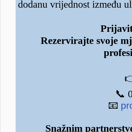
dodanu vrijednost između u
Prijavi
Rezervirajte svoje mj
profes

📞
0
📧
pr
Snažnim partnerstv