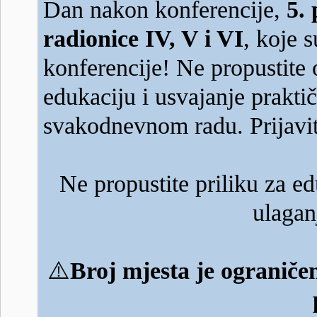
Dan nakon konferencije,
5.
radionice IV, V i VI
, koje 
konferencije! Ne propustite 
edukaciju i usvajanje prakti
svakodnevnom radu. Prijavit
Ne propustite priliku za e
ulagan
⚠️
Broj mjesta je ograničen