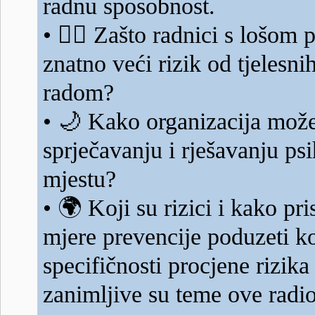
radnu sposobnost.
👷‍♂️
•
Zašto radnici s lošom 
znatno veći rizik od tjelesni
radom?
🌙
•
Kako organizacija može 
sprječavanju i rješavanju ps
mjestu?
🌍
•
Koji su rizici i kako pri
mjere prevencije poduzeti k
specifičnosti procjene rizika
zanimljive su teme ove radio