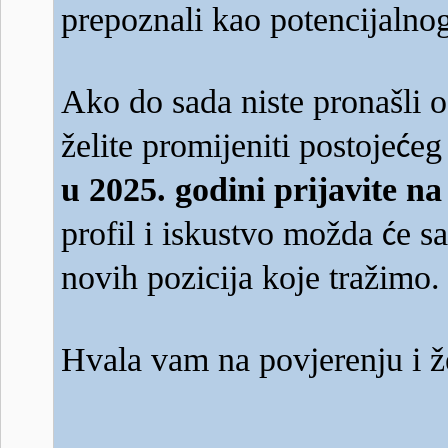
prepoznali kao potencijalno
Ako do sada niste pronašli 
želite promijeniti postoje
eg
ć
u 2025. godini prijavite n
profil i iskustvo možda
e s
ć
novih pozicija koje tražimo.
Hvala vam na povjerenju i 