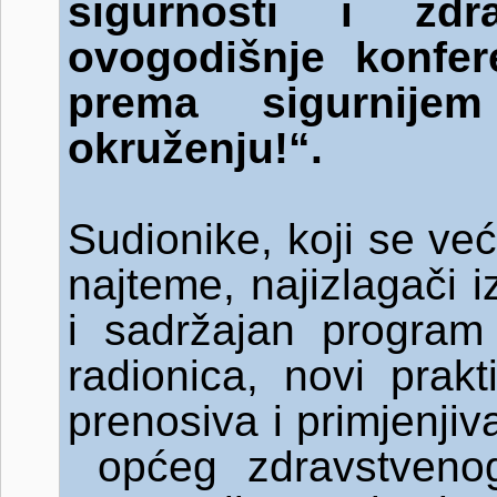
sigurnosti i zd
ovogodišnje konfer
prema sigurnije
okruženju!“.
Sudionike, koji se ve
najteme, najizlagači 
i sadržajan program k
radionica, novi prakt
prenosiva i primjenji
općeg zdravstvenog 