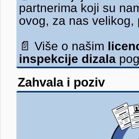
partnerima koji su na
ovog, za nas velikog,
📄
Više o našim
lice
inspekcije dizala
pog
Zahvala i poziv