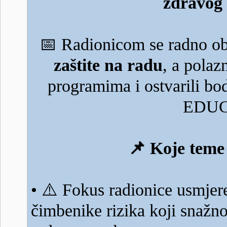
zdravog 
📅
Radionicom se radno ob
zaštite na radu
, a polaz
programima i ostvarili b
EDUC
📌
Koje teme 
⚠️
•
Fokus radionice usmjere
čimbenike rizika koji snažno 