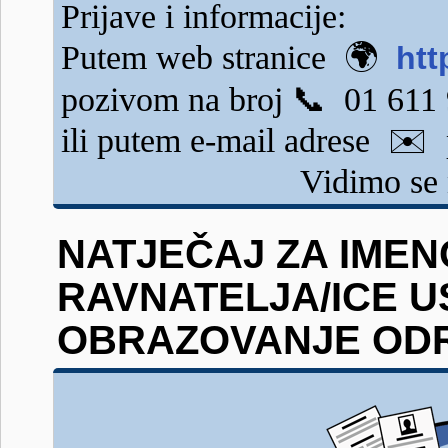
Prijave i informacije:
Putem web stranice 🌍
htt
pozivom na broj 📞 01 611
ili putem e-mail adrese ✉️
Vidimo se 
NATJEČAJ ZA IME
RAVNATELJA/ICE 
OBRAZOVANJE ODRA