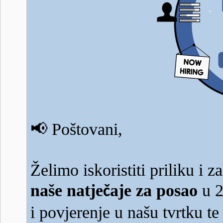
📢
Poštovani,
Želimo iskoristiti priliku i z
naše natje
aje za posao
u 2
č
i povjerenje u našu tvrtku t