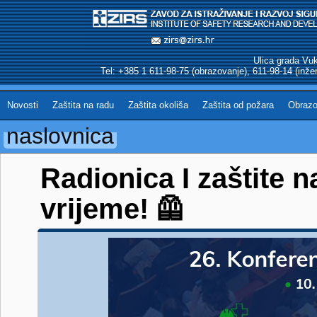
Ulica grada Vu
Tel: +385 1 611-98-75 (obrazovanje), 611-98-14 (inžen
Novosti
Zaštita na radu
Zaštita okoliša
Zaštita od požara
Obrazo
naslovnica
Radionica I zaštite n
vrijeme! 🦺