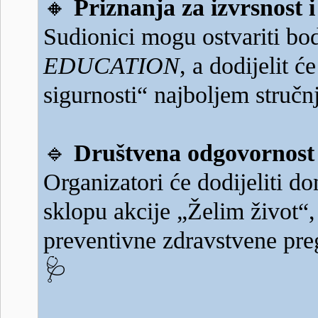
🔸
Priznanja za izvrsnost 
Sudionici mogu ostvariti bo
EDUCATION
, a dodijelit 
sigurnosti“ najboljem struč
🔹
Društvena odgovornost i
Organizatori će dodijeliti 
sklopu akcije „Želim život“,
preventivne zdravstvene preg
🩺