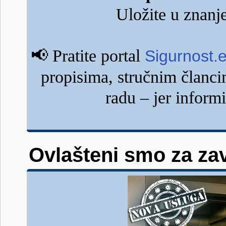
Uložite u znanje
📢
Pratite portal
Sigurnost.
propisima, stručnim člancim
radu – jer inform
Ovlašteni smo za zav