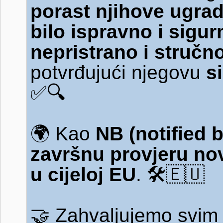
porast njihove ugra
bilo ispravno i sigur
nepristrano i stručn
potvrđujući njegovu
s
✅🔍
🌍
Kao
NB (notified 
završnu provjeru no
u cijeloj EU
.
🛠️🇪🇺
🤝
Zahvaljujemo svim 