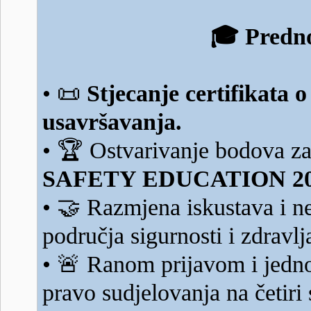
🎓
Predno
📜
•
Stjecanje certifikata
usavršavanja.
🏆
•
Ostvarivanje bodova za
SAFETY EDUCATION 20
🤝
•
Razmjena iskustava i ne
područja sigurnosti i zdravlj
🚨
•
Ranom prijavom i jednom
pravo sudjelovanja na četiri