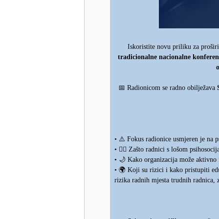
Iskoristite novu priliku za proši
tradicionalne nacionalne konferen
o
📅
Radionicom se radno obilježava
⚠️
•
Fokus radionice usmjeren je na ps
👷‍♂️
•
Zašto radnici s lošom psihosocija
🌙
•
Kako organizacija može aktivno i 
🌍
•
Koji su rizici i kako pristupiti e
rizika radnih mjesta trudnih radnica, 