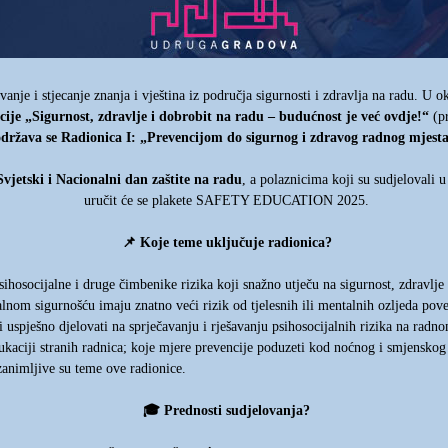
rivanje i stjecanje znanja i vještina iz područja sigurnosti i zdravlja na radu. 
cije „Sigurnost, zdravlje i dobrobit na radu – budućnost je već ovdje!“
(pr
država se Radionica I: „Prevencijom do sigurnog i zdravog radnog mjesta
Svjetski i Nacionalni dan zaštite na radu
, a polaznicima koji su sudjelovali 
uručit će se plakete SAFETY EDUCATION 2025.
📌
Koje teme uključuje radionica?
ihosocijalne i druge čimbenike rizika koji snažno utječu na sigurnost, zdravlje
lnom sigurnošću imaju znatno veći rizik od tjelesnih ili mentalnih ozljeda pov
uspješno djelovati na sprječavanju i rješavanju psihosocijalnih rizika na radn
dukaciji stranih radnica; koje mjere prevencije poduzeti kod noćnog i smjenskog 
zanimljive su teme ove radionice.
🎓
Prednosti sudjelovanja?