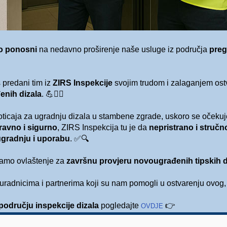
o ponosni
na nedavno proširenje naše usluge iz područja
preg
 predani tim iz
ZIRS Inspekcije
svojim trudom i zalaganjem ostv
enih dizala
.
💪👷‍♂️
ticaja za ugradnju dizala u stambene zgrade, uskoro se očeku
pravno i sigurno
, ZIRS Inspekcija tu je da
nepristrano i stručn
ugradnju i uporabu
.
✅🔍
amo ovlaštenje za
završnu provjeru novougrađenih tipskih di
adnicima i partnerima koji su nam pomogli u ostvarenju ovog, 
području inspekcije dizala
pogledajte
👉
OVDJE