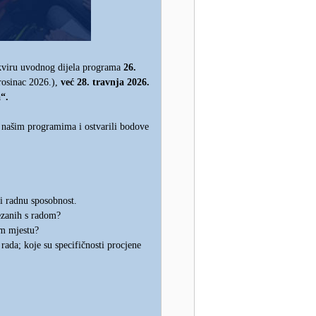
U okviru uvodnog dijela programa
26.
osinac 2026.),
već 28. travnja 2026.
“.
u našim programima i ostvarili bodove
 i radnu sposobnost.
ezanih s radom?
om mjestu?
rada; koje su specifičnosti procjene