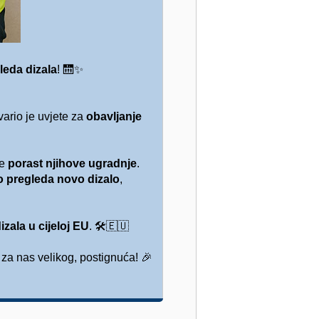
leda dizala
!
🛗✨
ario je uvjete za
obavljanje
je
porast njihove ugradnje
.
o pregleda novo dizalo
,
zala u cijeloj EU
.
🛠️🇪🇺
za nas velikog, postignuća!
🎉