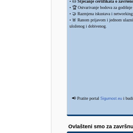
📜
•
Stjecanje certifikata o završ
🏆
•
Ostvarivanje bodova za godišnje
🤝
•
Razmjena iskustava i networking s
🚨
•
Ranom prijavom i jednom ulaznico
uloženog i dobivenog.
📢
Pratite portal
Sigurnost.eu
i budi
Ovlašteni smo za završnu 