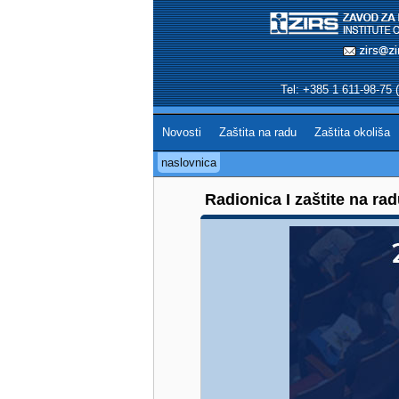
Tel: +385 1 611-98-75 (
Novosti
Zaštita na radu
Zaštita okoliša
naslovnica
Radionica I zaštite na rad