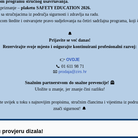
enom programu stručnog usavršavanja.
 priznanje –
plaketu SAFETY EDUCATION 2026.
a stručnjacima iz područja sigurnosti i zdravlja na radu.
m štedite i ostvarujete pravo sudjelovanja na četiri sadržajna programa, koji
🔔
Prijavite se već danas!
Rezervirajte svoje mjesto i osigurajte kontinuirani profesionalni razvoj:
👉
OVDJE
📞
01 611 98 71
📧
prodaja@zirs.hr
🦺
Snažnim partnerstvom do snažne prevencije!
Uložite u znanje, jer znanje čini razliku!
te uvijek u toku s najnovijim propisima, stručnim člancima i vijestima iz područ
🔔
znači sigurnost!
provjeru dizala!