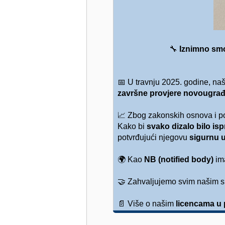
🔧
Iznimno sm
📅
U travnju 2025. godine, naš
završne provjere novougrađ
📈
Zbog zakonskih osnova i po
Kako bi
svako dizalo bilo is
potvrđujući njegovu
sigurnu 
🌍
Kao
NB (notified body)
im
🤝
Zahvaljujemo svim našim sur
📄
Više o našim
licencama u 