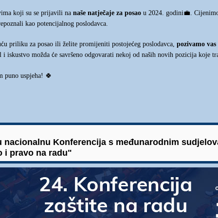
vima koji su se prijavili na
naše natje
aje za posao
u 2024. godini
💼
. Cijenimo
č
repoznali kao potencijalnog poslodavca.
u
u priliku za posao ili želite promijeniti postoje
eg poslodavca,
pozivamo vas d
ć
ć
l i iskustvo možda
e savršeno odgovarati nekoj od naših novih pozicija koje t
ć
am puno uspjeha!
🍀
ju nacionalnu Konferencija s međunarodnim sudjelov
o i pravo na radu"