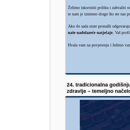
Želimo iskoristiti priliku i zahvaliti s
te nam je iznimno drago što ste nas p
Ako do sada niste pronašli odgovaraj
naše nadolaze
e natje
aje.
Vaš profi
ć
č
Hvala vam na povjerenju i želimo v
24. tradicionalna godišn
zdravlje – temeljno načel