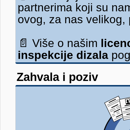
partnerima koji su na
ovog, za nas velikog,
📄
Više o našim
lice
inspekcije dizala
pog
Zahvala i poziv