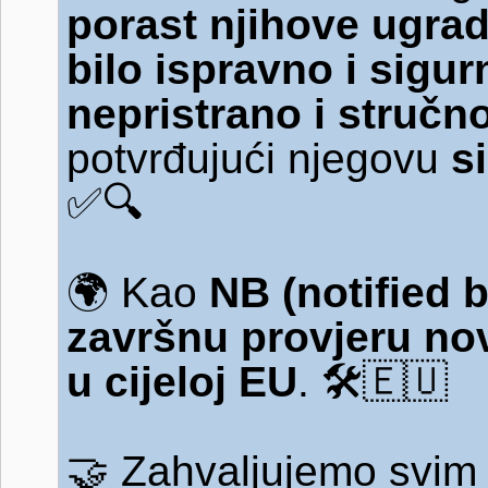
porast njihove ugra
bilo ispravno i sigur
nepristrano i stručn
potvrđujući njegovu
s
✅🔍
🌍
Kao
NB (notified 
završnu provjeru no
u cijeloj EU
.
🛠️🇪🇺
🤝
Zahvaljujemo svim 