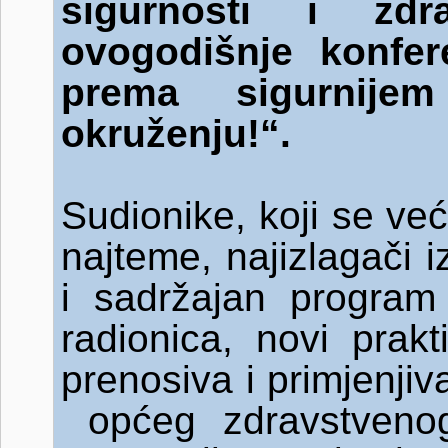
sigurnosti i zd
ovogodišnje konfer
prema sigurnije
okruženju!“.
Sudionike, koji se ve
najteme, najizlagači 
i sadržajan program k
radionica, novi prakt
prenosiva i primjenji
općeg zdravstvenog 