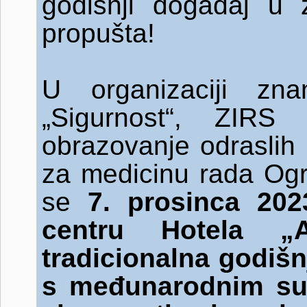
godišnji događaj u 
propušta!
U organizaciji zna
„Sigurnost“, ZIRS
obrazovanje odraslih
za medicinu rada Og
se
7. prosinca 20
centru Hotela „A
tradicionalna godišn
s međunarodnim su