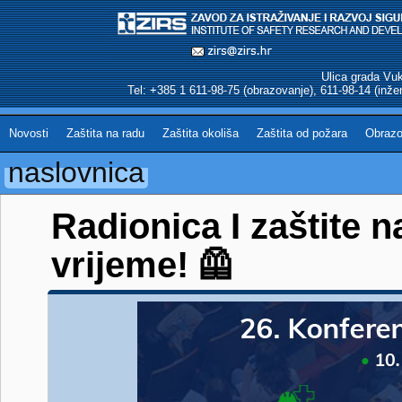
Ulica grada Vu
Tel: +385 1 611-98-75 (obrazovanje), 611-98-14 (inžen
Novosti
Zaštita na radu
Zaštita okoliša
Zaštita od požara
Obrazo
naslovnica
Radionica I zaštite n
vrijeme! 🦺