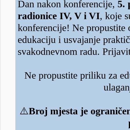
Dan nakon konferencije,
5.
radionice IV, V i VI
, koje 
konferencije! Ne propustite 
edukaciju i usvajanje prakti
svakodnevnom radu. Prijavit
Ne propustite priliku za e
ulagan
⚠️
Broj mjesta je ograničen