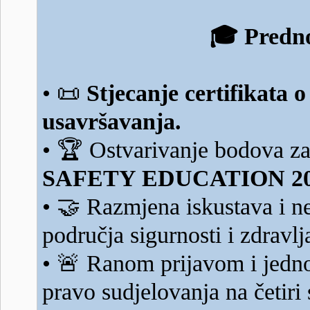
🎓
Predno
📜
•
Stjecanje certifikata
usavršavanja.
🏆
•
Ostvarivanje bodova za
SAFETY EDUCATION 20
🤝
•
Razmjena iskustava i ne
područja sigurnosti i zdravlj
🚨
•
Ranom prijavom i jednom
pravo sudjelovanja na četiri