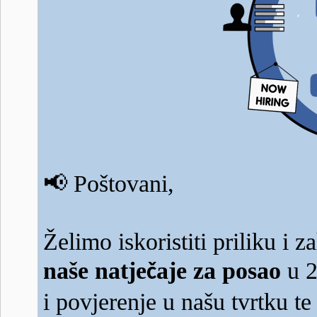
📢
Poštovani,
Želimo iskoristiti priliku i z
naše natje
aje za posao
u 2
č
i povjerenje u našu tvrtku t