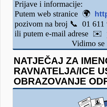
Prijave i informacije:
Putem web stranice 🌍
htt
pozivom na broj 📞 01 611
ili putem e-mail adrese ✉️
Vidimo se 
NATJEČAJ ZA IME
RAVNATELJA/ICE 
OBRAZOVANJE ODRA