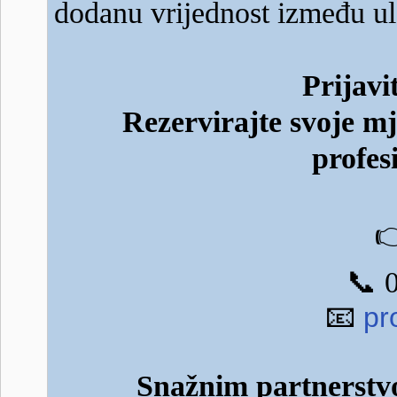
dodanu vrijednost između u
Prijavi
Rezervirajte svoje mj
profes

📞
0
📧
pr
Snažnim partnerstv