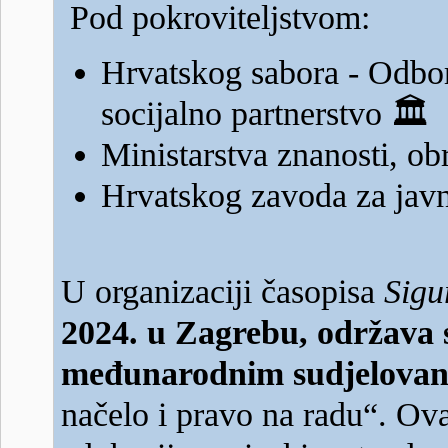
Pod pokroviteljstvom:
Hrvatskog sabora - Odbora
socijalno partnerstvo
🏛️
Ministarstva znanosti, o
Hrvatskog zavoda za jav
U organizaciji časopisa
Sigu
2024. u Zagrebu, održava s
međunarodnim sudjelova
načelo i pravo na radu“. Ova