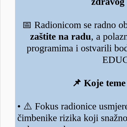
zdravog 
📅
Radionicom se radno ob
zaštite na radu
, a polaz
programima i ostvarili b
EDUC
📌
Koje teme 
⚠️
•
Fokus radionice usmjere
čimbenike rizika koji snažno 