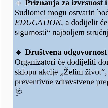
🔸
Priznanja za izvrsnost 
Sudionici mogu ostvariti bo
EDUCATION
, a dodijelit 
sigurnosti“ najboljem struč
🔹
Društvena odgovornost i
Organizatori će dodijeliti 
sklopu akcije „Želim život“,
preventivne zdravstvene preg
🩺