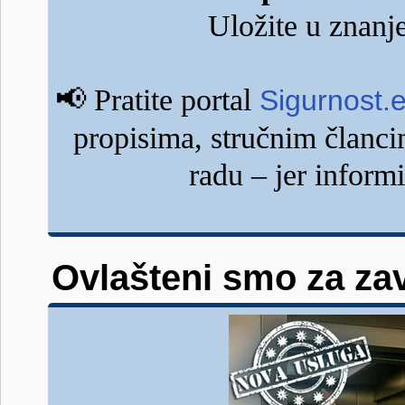
Uložite u znanje
📢
Pratite portal
Sigurnost.
propisima, stručnim člancim
radu – jer inform
Ovlašteni smo za zav