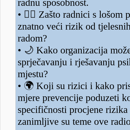
radnu sposobnost.
👷‍♂️
•
Zašto radnici s lošom 
znatno veći rizik od tjelesni
radom?
🌙
•
Kako organizacija može 
sprječavanju i rješavanju ps
mjestu?
🌍
•
Koji su rizici i kako pri
mjere prevencije poduzeti k
specifičnosti procjene rizika
zanimljive su teme ove radio