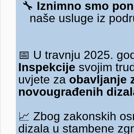
🔧
Iznimno smo pon
naše usluge iz pod
📅
U travnju 2025. god
Inspekcije
svojim tru
uvjete za
obavljanje 
novougrađenih dizal
📈
Zbog zakonskih osn
dizala u stambene zg