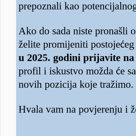
prepoznali kao potencijalno
Ako do sada niste pronašli 
želite promijeniti postoje
eg
ć
u 2025. godini prijavite n
profil i iskustvo možda
e s
ć
novih pozicija koje tražimo.
Hvala vam na povjerenju i 