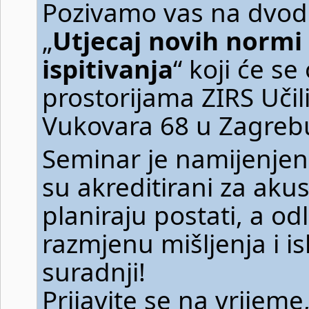
Pozivamo vas na dvod
„
Utjecaj novih normi 
ispitivanja
“ koji će se
prostorijama ZIRS Učil
Vukovara 68 u Zagreb
Seminar je namijenjen 
su akreditirani za akust
planiraju postati, a od
razmjenu mišljenja i i
suradnji!
Prijavite se na vrijeme