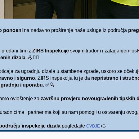
o ponosni
na nedavno proširenje naše usluge iz područja
preg
 predani tim iz
ZIRS Inspekcije
svojim trudom i zalaganjem ostv
enih dizala
.
💪👷‍♂️
ticaja za ugradnju dizala u stambene zgrade, uskoro se očeku
pravno i sigurno
, ZIRS Inspekcija tu je da
nepristrano i stručn
ugradnju i uporabu
.
✅🔍
amo ovlaštenje za
završnu provjeru novougrađenih tipskih di
adnicima i partnerima koji su nam pomogli u ostvarenju ovog, 
području inspekcije dizala
pogledajte
👉
OVDJE