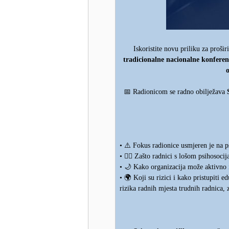
Iskoristite novu priliku za proši
tradicionalne nacionalne konferen
o
📅
Radionicom se radno obilježava
⚠️
•
Fokus radionice usmjeren je na ps
👷‍♂️
•
Zašto radnici s lošom psihosocija
🌙
•
Kako organizacija može aktivno i 
🌍
•
Koji su rizici i kako pristupiti e
rizika radnih mjesta trudnih radnica, 