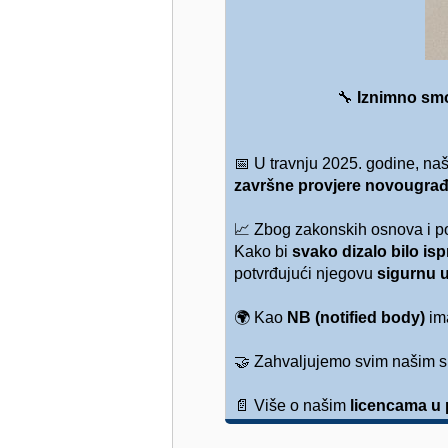
🔧
Iznimno sm
📅
U travnju 2025. godine, naš
završne provjere novougrađ
📈
Zbog zakonskih osnova i po
Kako bi
svako dizalo bilo is
potvrđujući njegovu
sigurnu 
🌍
Kao
NB (notified body)
im
🤝
Zahvaljujemo svim našim sur
📄
Više o našim
licencama u 