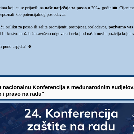
vima koji su se prijavili na
naše natje
aje za posao
u 2024. godini
💼
. Cijenimo
č
repoznali kao potencijalnog poslodavca.
u
u priliku za posao ili želite promijeniti postoje
eg poslodavca,
pozivamo vas d
ć
ć
l i iskustvo možda
e savršeno odgovarati nekoj od naših novih pozicija koje t
ć
am puno uspjeha!
🍀
ju nacionalnu Konferencija s međunarodnim sudjelov
o i pravo na radu"