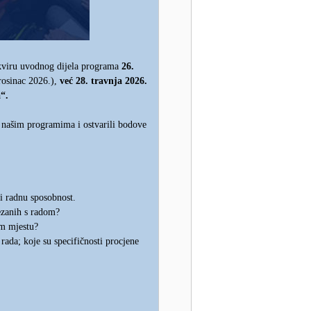
U okviru uvodnog dijela programa
26.
osinac 2026.),
već 28. travnja 2026.
“.
u našim programima i ostvarili bodove
 i radnu sposobnost.
ezanih s radom?
om mjestu?
rada; koje su specifičnosti procjene