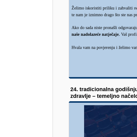
Želimo iskoristiti priliku i zahvaliti s
te nam je iznimno drago što ste nas p
Ako do sada niste pronašli odgovaraj
naše nadolaze
e natje
aje.
Vaš profi
ć
č
Hvala vam na povjerenju i želimo v
24. tradicionalna godišn
zdravlje – temeljno načel