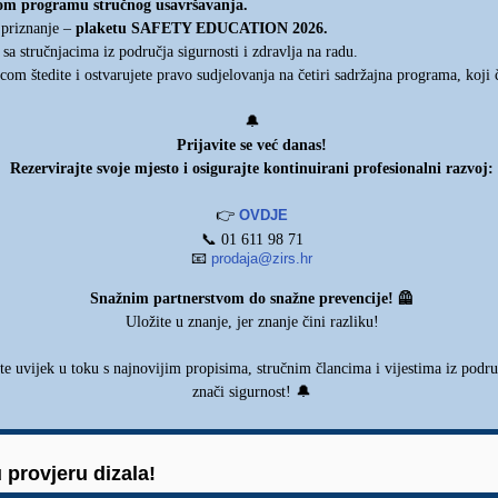
enom programu stručnog usavršavanja.
 priznanje –
plaketu SAFETY EDUCATION 2026.
a stručnjacima iz područja sigurnosti i zdravlja na radu.
m štedite i ostvarujete pravo sudjelovanja na četiri sadržajna programa, koji
🔔
Prijavite se već danas!
Rezervirajte svoje mjesto i osigurajte kontinuirani profesionalni razvoj:
👉
OVDJE
📞
01 611 98 71
📧
prodaja@zirs.hr
🦺
Snažnim partnerstvom do snažne prevencije!
Uložite u znanje, jer znanje čini razliku!
te uvijek u toku s najnovijim propisima, stručnim člancima i vijestima iz područ
🔔
znači sigurnost!
provjeru dizala!