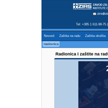
Tel: +385 1 611-98-75 (
Novosti
Zaštita na radu
Zaštita okoliša
naslovnica
Radionica I zaštite na rad