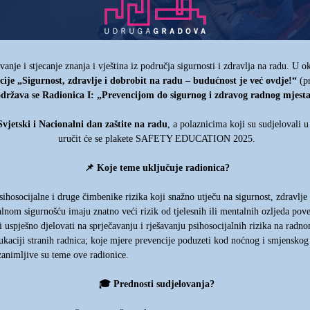
rivanje i stjecanje znanja i vještina iz područja sigurnosti i zdravlja na radu. 
cije „Sigurnost, zdravlje i dobrobit na radu – budućnost je već ovdje!“
(pr
država se Radionica I: „Prevencijom do sigurnog i zdravog radnog mjesta
Svjetski i Nacionalni dan zaštite na radu
, a polaznicima koji su sudjelovali 
uručit će se plakete SAFETY EDUCATION 2025.
📌
Koje teme uključuje radionica?
ihosocijalne i druge čimbenike rizika koji snažno utječu na sigurnost, zdravlje
lnom sigurnošću imaju znatno veći rizik od tjelesnih ili mentalnih ozljeda pov
uspješno djelovati na sprječavanju i rješavanju psihosocijalnih rizika na radn
dukaciji stranih radnica; koje mjere prevencije poduzeti kod noćnog i smjenskog 
zanimljive su teme ove radionice.
🎓
Prednosti sudjelovanja?