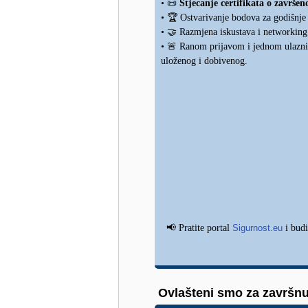
📜
•
Stjecanje certifikata o završ
🏆
•
Ostvarivanje bodova za godišnje
🤝
•
Razmjena iskustava i networking s
🚨
•
Ranom prijavom i jednom ulaznico
uloženog i dobivenog.
📢
Pratite portal
Sigurnost.eu
i budi
Ovlašteni smo za završnu 