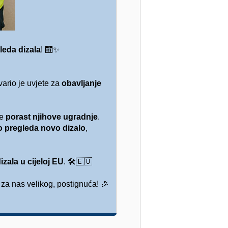
leda dizala
!
🛗✨
ario je uvjete za
obavljanje
je
porast njihove ugradnje
.
o pregleda novo dizalo
,
zala u cijeloj EU
.
🛠️🇪🇺
za nas velikog, postignuća!
🎉