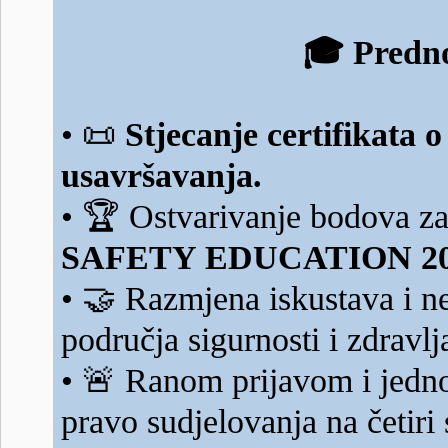
🎓
Predno
📜
•
Stjecanje certifikata
usavršavanja.
🏆
•
Ostvarivanje bodova za
SAFETY EDUCATION 20
🤝
•
Razmjena iskustava i ne
područja sigurnosti i zdravlj
🚨
•
Ranom prijavom i jednom
pravo sudjelovanja na četiri