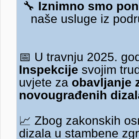
🔧
Iznimno smo pon
naše usluge iz pod
📅
U travnju 2025. god
Inspekcije
svojim tru
uvjete za
obavljanje 
novougrađenih dizal
📈
Zbog zakonskih osn
dizala u stambene zg