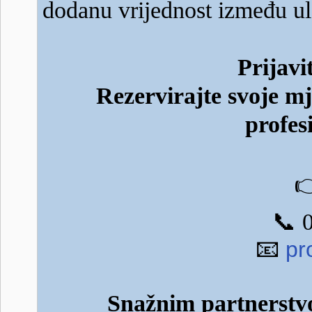
dodanu vrijednost između u
Prijavi
Rezervirajte svoje mj
profes

📞
0
📧
pr
Snažnim partnerstv