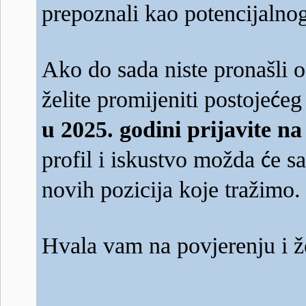
prepoznali kao potencijalno
Ako do sada niste pronašli 
želite promijeniti postoje
eg
ć
u 2025. godini prijavite n
profil i iskustvo možda
e s
ć
novih pozicija koje tražimo.
Hvala vam na povjerenju i 