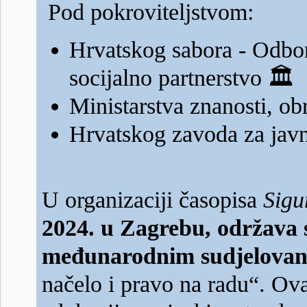
Pod pokroviteljstvom:
Hrvatskog sabora - Odbora
socijalno partnerstvo
🏛️
Ministarstva znanosti, o
Hrvatskog zavoda za jav
U organizaciji časopisa
Sigu
2024. u Zagrebu, održava s
međunarodnim sudjelova
načelo i pravo na radu“. Ova