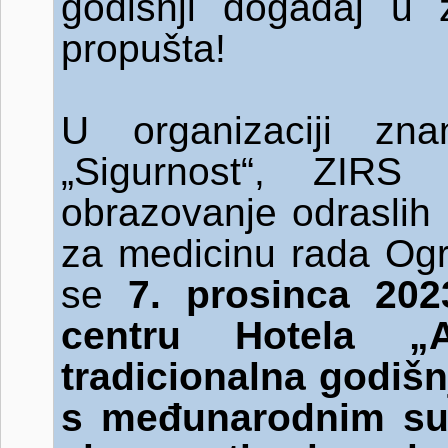
godišnji događaj u 
propušta!
U organizaciji zna
„Sigurnost“, ZIRS
obrazovanje odraslih
za medicinu rada Og
se
7. prosinca 20
centru Hotela „A
tradicionalna godišn
s međunarodnim su