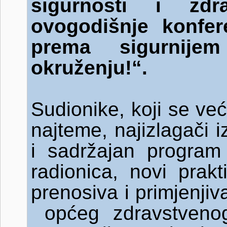
sigurnosti i zd
ovogodišnje konfer
prema sigurnije
okruženju!“.
Sudionike, koji se ve
najteme, najizlagači 
i sadržajan program k
radionica, novi prakt
prenosiva i primjenji
općeg zdravstvenog 