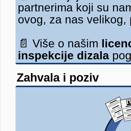
partnerima koji su na
ovog, za nas velikog,
📄
Više o našim
lice
inspekcije dizala
pog
Zahvala i poziv