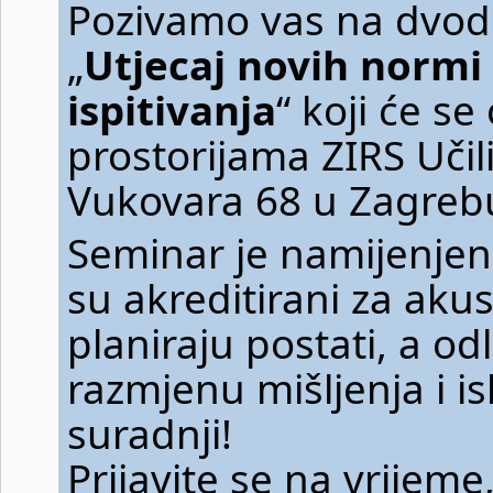
Pozivamo vas na dvod
„
Utjecaj novih normi 
ispitivanja
“ koji će se
prostorijama ZIRS Učil
Vukovara 68 u Zagreb
Seminar je namijenjen 
su akreditirani za akust
planiraju postati, a od
razmjenu mišljenja i i
suradnji!
Prijavite se na vrijeme