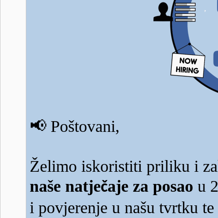
📢
Poštovani,
Želimo iskoristiti priliku i z
naše natje
aje za posao
u 2
č
i povjerenje u našu tvrtku t