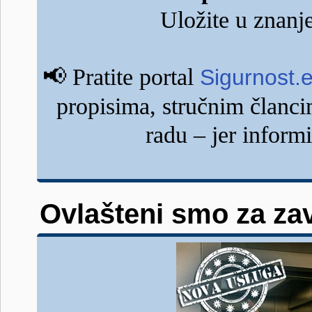
Uložite u znanje
📢
Pratite portal
Sigurnost.
propisima, stručnim člancim
radu – jer inform
Ovlašteni smo za zav