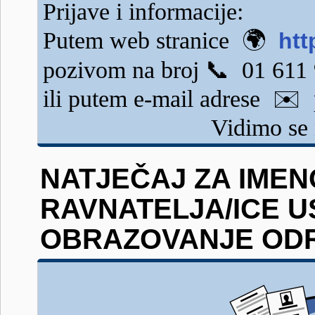
Prijave i informacije:
Putem web stranice 🌍
htt
pozivom na broj 📞 01 611
ili putem e-mail adrese ✉️
Vidimo se 
NATJEČAJ ZA IME
RAVNATELJA/ICE 
OBRAZOVANJE ODRA