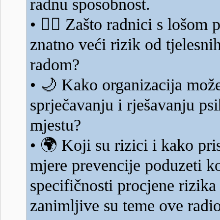
radnu sposobnost.
👷‍♂️
•
Zašto radnici s lošom 
znatno veći rizik od tjelesni
radom?
🌙
•
Kako organizacija može 
sprječavanju i rješavanju ps
mjestu?
🌍
•
Koji su rizici i kako pri
mjere prevencije poduzeti k
specifičnosti procjene rizika
zanimljive su teme ove radio