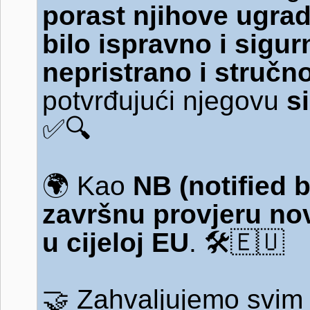
porast njihove ugra
bilo ispravno i sigur
nepristrano i stručn
potvrđujući njegovu
s
✅🔍
🌍
Kao
NB (notified 
završnu provjeru no
u cijeloj EU
.
🛠️🇪🇺
🤝
Zahvaljujemo svim 