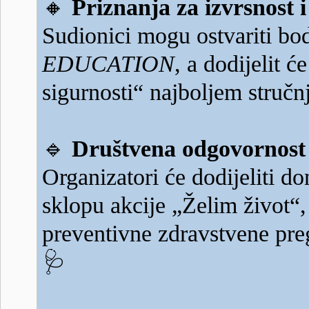
🔸
Priznanja za izvrsnost 
Sudionici mogu ostvariti bo
EDUCATION
, a dodijelit 
sigurnosti“ najboljem struč
🔹
Društvena odgovornost i
Organizatori će dodijeliti 
sklopu akcije „Želim život“,
preventivne zdravstvene preg
🩺