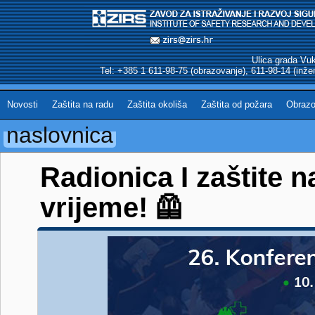
Ulica grada Vu
Tel: +385 1 611-98-75 (obrazovanje), 611-98-14 (inžen
Novosti
Zaštita na radu
Zaštita okoliša
Zaštita od požara
Obrazo
naslovnica
Radionica I zaštite n
vrijeme! 🦺