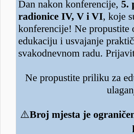
Dan nakon konferencije,
5.
radionice IV, V i VI
, koje 
konferencije! Ne propustite 
edukaciju i usvajanje prakti
svakodnevnom radu. Prijavit
Ne propustite priliku za e
ulagan
⚠️
Broj mjesta je ograničen