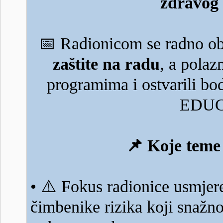
zdravog 
📅
Radionicom se radno ob
zaštite na radu
, a polaz
programima i ostvarili b
EDUC
📌
Koje teme 
⚠️
•
Fokus radionice usmjere
čimbenike rizika koji snažno 