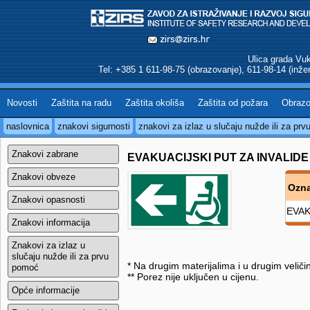
Ulica grada Vu
Tel: +385 1 611-98-75 (obrazovanje), 611-98-14 (inžen
Novosti
Zaštita na radu
Zaštita okoliša
Zaštita od požara
Obrazo
naslovnica
znakovi sigurnosti
znakovi za izlaz u slučaju nužde ili za pr
Znakovi zabrane
EVAKUACIJSKI PUT ZA INVALIDE
Znakovi obveze
Ozn
Znakovi opasnosti
EVAK
Znakovi informacija
Znakovi za izlaz u
slučaju nužde ili za prvu
* Na drugim materijalima i u drugim veli
pomoć
** Porez nije uključen u cijenu.
Opće informacije