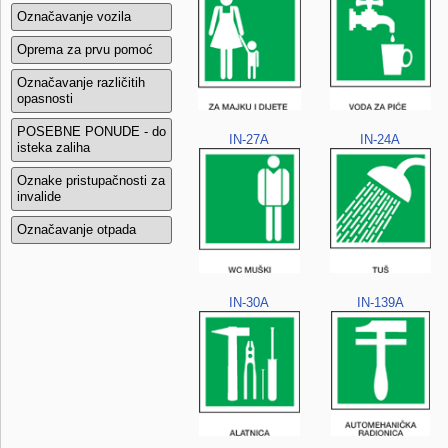
Označavanje vozila
Oprema za prvu pomoć
Označavanje različitih
opasnosti
POSEBNE PONUDE - do
IN-27A
IN-24A
isteka zaliha
Oznake pristupačnosti za
invalide
Označavanje otpada
IN-30A
IN-139A