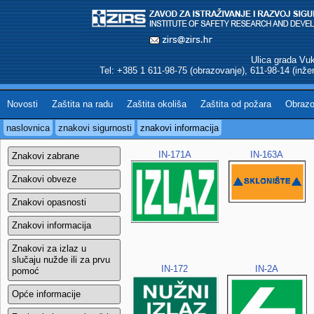
Ulica grada Vu
Tel: +385 1 611-98-75 (obrazovanje), 611-98-14 (inžen
Novosti
Zaštita na radu
Zaštita okoliša
Zaštita od požara
Obrazo
naslovnica
znakovi sigurnosti
znakovi informacija
IN-171A
IN-163A
Znakovi zabrane
Znakovi obveze
Znakovi opasnosti
Znakovi informacija
Znakovi za izlaz u
slučaju nužde ili za prvu
IN-172
IN-2A
pomoć
Opće informacije