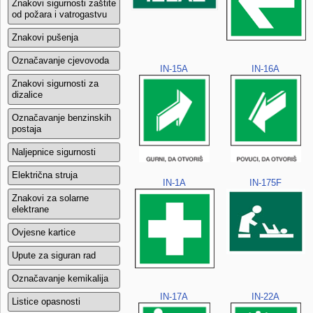
Znakovi sigurnosti zaštite
od požara i vatrogastvu
Znakovi pušenja
Označavanje cjevovoda
IN-15A
IN-16A
Znakovi sigurnosti za
dizalice
Označavanje benzinskih
postaja
Naljepnice sigurnosti
Električna struja
IN-1A
IN-175F
Znakovi za solarne
elektrane
Ovjesne kartice
Upute za siguran rad
Označavanje kemikalija
IN-17A
IN-22A
Listice opasnosti