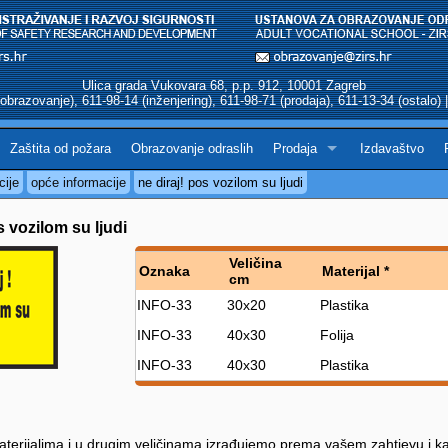
Ulica grada Vukovara 68, p.p. 912, 10001 Zagreb
obrazovanje), 611-98-14 (inženjering), 611-98-71 (prodaja), 611-13-34 (ostalo)
Zaštita od požara
Obrazovanje odraslih
Prodaja
Izdavaštvo
cije
opće informacije
ne diraj! pos vozilom su ljudi
s vozilom su ljudi
Veličina
Oznaka
Materijal *
cm
INFO-33
30x20
Plastika
INFO-33
40x30
Folija
INFO-33
40x30
Plastika
terijalima i u drugim veličinama izrađujemo prema vašem zahtjevu i ka