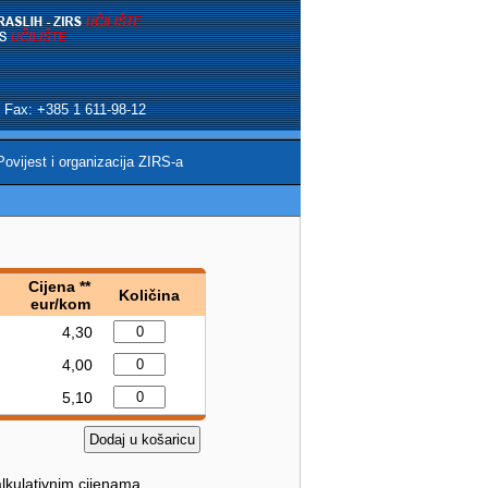
 | Fax: +385 1 611-98-12
Povijest i organizacija ZIRS-a
Cijena **
Količina
eur/kom
4,30
4,00
5,10
lkulativnim cijenama.