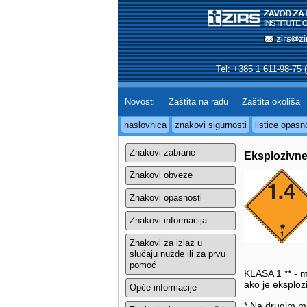
Tel: +385 1 611-98-75 (
Novosti
Zaštita na radu
Zaštita okoliša
naslovnica
znakovi sigurnosti
listice opasn
Znakovi zabrane
Eksplozivne 
Znakovi obveze
Znakovi opasnosti
Znakovi informacija
Znakovi za izlaz u
slučaju nužde ili za prvu
pomoć
KLASA 1 ** - m
ako je eksploz
Opće informacije
* Na drugim ma