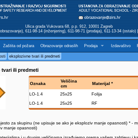
Ulica grada Vukovara 68, p.p. 912, 10001 Zagreb
obrazovanje), 611-98-14 (inženjering), 611-98-71 (prodaja), 611-13-34 (ostalo)
Zaštita od požara
Obrazovanje odraslih
Prodaja
Izdavaštvo
osti
eksplozivne tvari ili predmeti
tvari ili predmeti
Veličina
Oznaka
Materijal *
cm
LO-1.4
25x25
Folija
LO-1.4
25x25
RF
jesto za skupinu (ne upisuje se ako je eksploziv manje opasnosti) * - 
iv manje opasnosti)
terijalima i u drugim veličinama izrađujemo prema vašem zahtjevu i ka