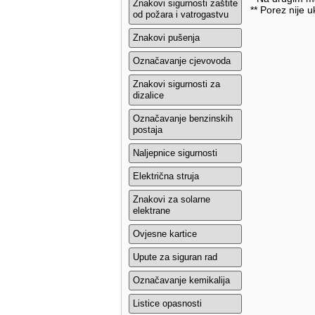
Znakovi sigurnosti zaštite
** Porez nije u
od požara i vatrogastvu
Znakovi pušenja
Označavanje cjevovoda
Znakovi sigurnosti za
dizalice
Označavanje benzinskih
postaja
Naljepnice sigurnosti
Električna struja
Znakovi za solarne
elektrane
Ovjesne kartice
Upute za siguran rad
Označavanje kemikalija
Listice opasnosti