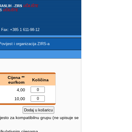
 | Fax: +385 1 611-98-12
Povijest i organizacija ZIRS-a
Cijena **
Količina
eur/kom
4,00
10,00
mjesto za kompatibilnu grupu (ne upisuje se
lkulativnim cijenama.